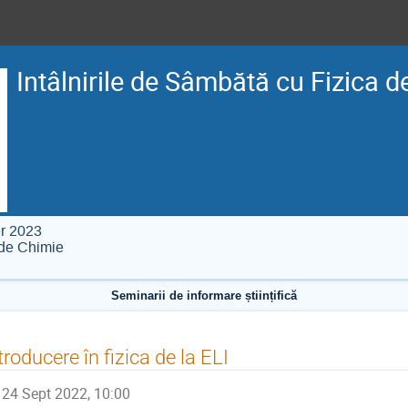
Intâlnirile de Sâmbătă cu Fizica d
r 2023
i de Chimie
Seminarii de informare științifică
troducere în fizica de la ELI
24 Sept 2022, 10:00