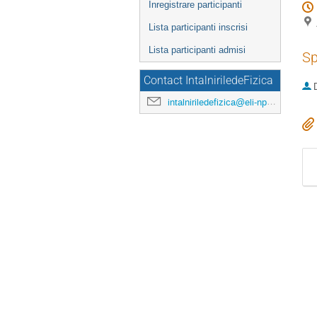
Inregistrare participanti
Lista participanti inscrisi
Lista participanti admisi
Sp
Contact IntalniriledeFizica
intalniriledefizica@eli-np.ro