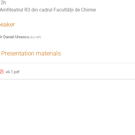
2h
Amfiteatrul R3 din cadrul Facultății de Chimie
eaker
Dr
Daniel Ursescu
(
ELI-NP
)
Presentation materials
eli-1.pdf