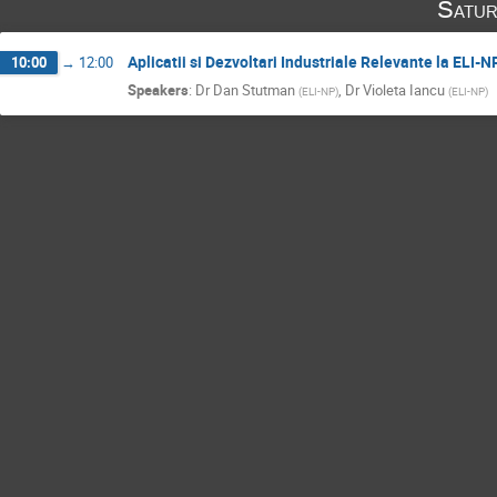
Satur
Aplicatii si Dezvoltari Industriale Relevante la ELI-N
10:00
→
12:00
Speakers
:
Dr
Dan Stutman
,
Dr
Violeta Iancu
(
ELI-NP
)
(
ELI-NP
)