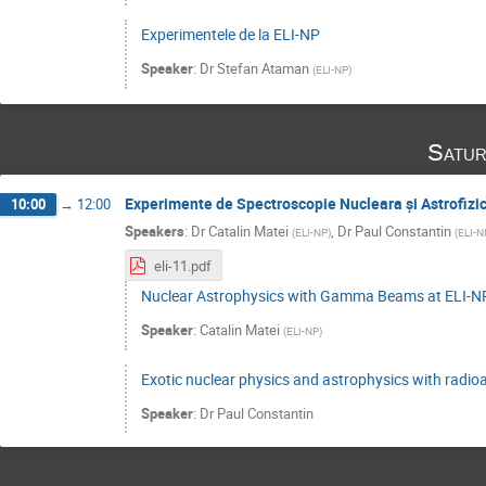
Experimentele de la ELI-NP
Speaker
:
Dr
Stefan Ataman
(
ELI-NP
)
Satur
Experimente de Spectroscopie Nucleara și Astrofizic
10:00
→
12:00
Speakers
:
Dr
Catalin Matei
,
Dr
Paul Constantin
(
ELI-NP
)
(
ELI-N
eli-11.pdf
Nuclear Astrophysics with Gamma Beams at ELI-N
Speaker
:
Catalin Matei
(
ELI-NP
)
Exotic nuclear physics and astrophysics with radio
Speaker
:
Dr
Paul Constantin