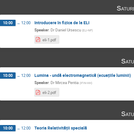
Satur
Introducere în fizica de la ELI
10:00
→
12:00
Speaker
:
Dr
Daniel Ursescu
(
ELI-NP
)
eli-1.pdf
Satu
Lumina - undă electromagnetică (ecuațiile luminii)
10:00
→
12:00
Speaker
:
Dr
Mircea Pentia
(
IFIN-HH
)
eli-2.pdf
Satu
Teoria Relativității specială
10:00
→
12:00