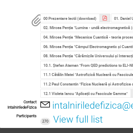
00 Prezentare lectii (download)
01. Daniel 
02. Mircea Penția ”Lumina - undă electromagnetică (ec
04. Mircea Penția ”Mecanica Cuantică - teoria proce
06. Mircea Penția ”Câmpul Electromagnetic și Cuant
08. Mircea Penția ”Cărămizile Universului și Interacț
10.1. Ștefan Ataman ”From QED predictions to ELI-N
11.1 Cătălin Matei ”Astrofizică Nucleară cu Fascic
11.2 Paul Constantin ”Fizica Nucleară și Astrofizica 
12.1 Violeta Iancu ”Aplicații cu Fascicule Gamma”
Contact
intalniriledefizica@
IntalniriledeFizica
Participants
View full list
270