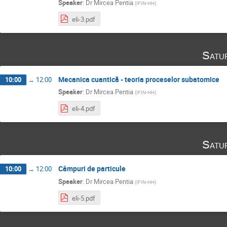
Speaker
:
Dr
Mircea Pentia
(
IFIN-HH
)
eli-3.pdf
Satu
Mecanica cuantică - teoria proceselor subatomice
10:00
→
12:00
Speaker
:
Dr
Mircea Pentia
(
IFIN-HH
)
eli-4.pdf
Satu
Câmpuri de particule
10:00
→
12:00
Speaker
:
Dr
Mircea Pentia
(
IFIN-HH
)
eli-5.pdf