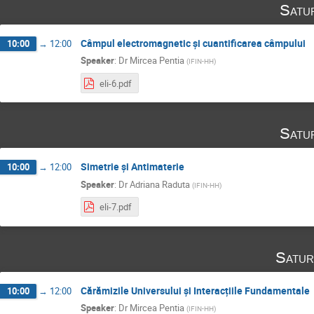
Satu
Câmpul electromagnetic și cuantificarea câmpului
10:00
→
12:00
Speaker
:
Dr
Mircea Pentia
(
IFIN-HH
)
eli-6.pdf
Satu
Simetrie și Antimaterie
10:00
→
12:00
Speaker
:
Dr
Adriana Raduta
(
IFIN-HH
)
eli-7.pdf
Satur
Cărămizile Universului și Interacțiile Fundamentale
10:00
→
12:00
Speaker
:
Dr
Mircea Pentia
(
IFIN-HH
)