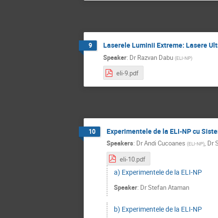
Laserele Luminii Extreme: Lasere Ul
9
Speaker
:
Dr
Razvan Dabu
(
ELI-NP
)
eli-9.pdf
Experimentele de la ELI-NP cu Siste
10
Speakers
:
Dr
Andi Cucoanes
,
Dr
(
ELI-NP
)
eli-10.pdf
a) Experimentele de la ELI-NP
Speaker
:
Dr
Stefan Ataman
b) Experimentele de la ELI-NP