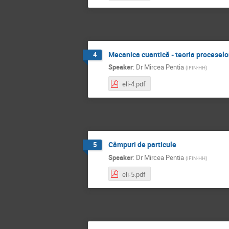
Mecanica cuantică - teoria procesel
4
Speaker
:
Dr
Mircea Pentia
(
IFIN-HH
)
eli-4.pdf
Câmpuri de particule
5
Speaker
:
Dr
Mircea Pentia
(
IFIN-HH
)
eli-5.pdf