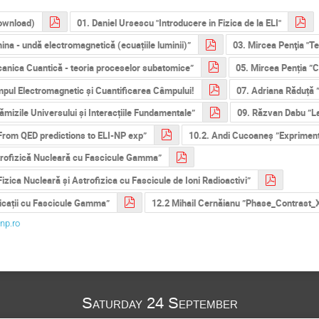
download)
01. Daniel Ursescu "Introducere in Fizica de la ELI"
ina - undă electromagnetică (ecuațiile luminii)”
03. Mircea Penţia "Teo
canica Cuantică - teoria proceselor subatomice”
05. Mircea Penția ”C
mpul Electromagnetic și Cuantificarea Câmpului!
07. Adriana Răduță ”
ămizile Universului și Interacțiile Fundamentale”
09. Răzvan Dabu ”La
From QED predictions to ELI-NP exp”
10.2. Andi Cucoaneș ”Expriment
strofizică Nucleară cu Fascicule Gamma”
izica Nucleară și Astrofizica cu Fascicule de Ioni Radioactivi”
licații cu Fascicule Gamma”
12.2 Mihail Cernăianu ”Phase_Contrast
-np.ro
Saturday 24 September