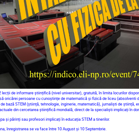
cții de informare științifică (nivel universitar), gratuită, în limita locurilor dispo
isă oricărei persoane cu cunoștințe de matematică și fizică de liceu (absolventi de
e bază STEM (știință, tehnologie, inginerie, matematică), jurnaliști de știință, ent
ctuale din cercetarea științifică mondială, direct de la specialiști implicați în d
a și părinți sau profesori implicați în educația STEM a tinerilor.
a, înregistrarea se va face între 10 August și 10 Septembrie.