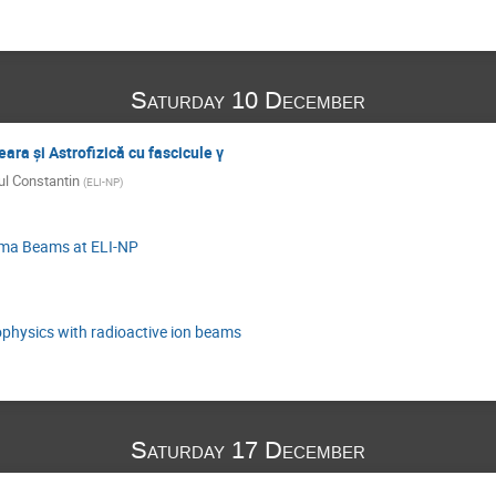
Saturday 10 December
ra și Astrofizică cu fascicule γ
ul Constantin
(
ELI-NP
)
mma Beams at ELI-NP
ophysics with radioactive ion beams
Saturday 17 December