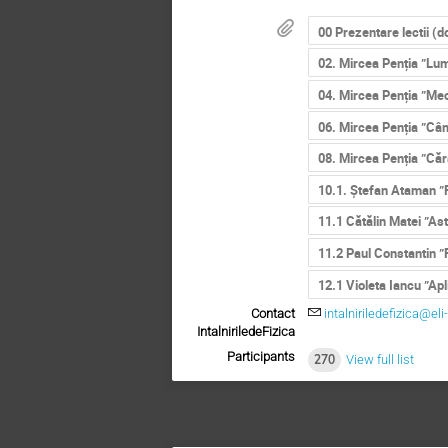
00 Prezentare lectii (
02. Mircea Penția ”Lum
04. Mircea Penția ”Me
06. Mircea Penția ”Câ
08. Mircea Penția ”Căr
10.1. Ștefan Ataman ”
11.1 Cătălin Matei ”A
11.2 Paul Constantin ”F
12.1 Violeta Iancu ”Ap
Contact
intalniriledefizica@eli
IntalniriledeFizica
Participants
270
View full list