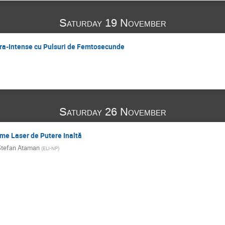
Saturday 19 November
tra-Intense cu Pulsuri de Femtosecunde
Saturday 26 November
me Laser de Putere Inaltă
Stefan Ataman
(
ELI-NP
)