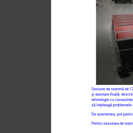
Sesiune de toamnă de 12 le
și atestare finală, desch
tehnologie cu cunoștințe d
să înțeleagă problemele a
De asemenea, pot particip
Pentru sesiunea de toamn