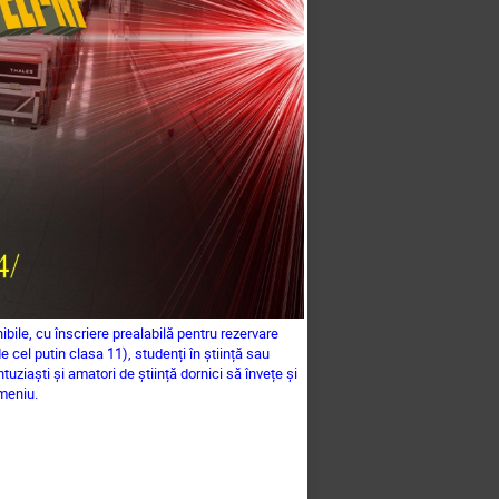
nibile, cu înscriere prealabilă pentru rezervare
 cel putin clasa 11), studenți în știință sau
uziaști și amatori de știință dornici să învețe și
omeniu.