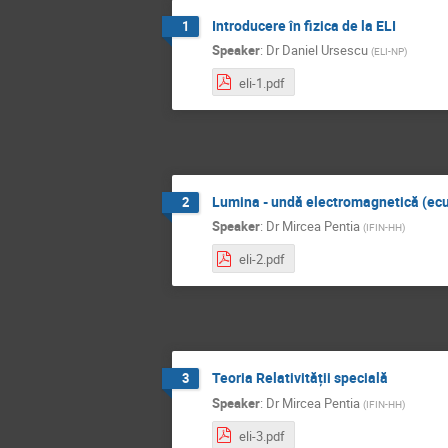
Introducere în fizica de la ELI
1
Speaker
:
Dr
Daniel Ursescu
(
ELI-NP
)
eli-1.pdf
Lumina - undă electromagnetică (ecua
2
Speaker
:
Dr
Mircea Pentia
(
IFIN-HH
)
eli-2.pdf
Teoria Relativității specială
3
Speaker
:
Dr
Mircea Pentia
(
IFIN-HH
)
eli-3.pdf