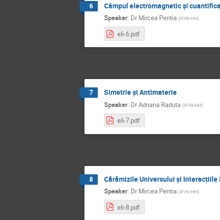
Câmpul electromagnetic și cuantific
6
Speaker
:
Dr
Mircea Pentia
(
IFIN-HH
)
eli-6.pdf
Simetrie și Antimaterie
7
Speaker
:
Dr
Adriana Raduta
(
IFIN-HH
)
eli-7.pdf
Cărămizile Universului și Interacții
8
Speaker
:
Dr
Mircea Pentia
(
IFIN-HH
)
eli-8.pdf