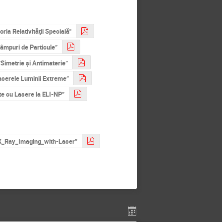
ria Relativităţii Specială"
âmpuri de Particule”
Simetrie și Antimaterie”
serele Luminii Extreme”
e cu Lasere la ELI-NP”
_X_Ray_Imaging_with-Laser”