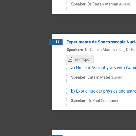
Speaker
:
Dr
Stefan Ataman
(
ELI-NP
)
Experimente de Spectroscopie Nuclea
11
Speakers
:
Dr
Catalin Matei
,
Dr
Pa
(
ELI-NP
)
eli-11.pdf
a) Nuclear Astrophysics with Ga
Speaker
:
Catalin Matei
(
ELI-NP
)
b) Exotic nuclear physics and astr
Speaker
:
Dr
Paul Constantin