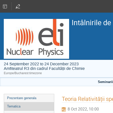
Intâlnirile d
24 September 2022 to 24 December 2023
Amfiteatrul R3 din cadrul Facultății de Chimie
Europe/Bucharest timezone
Seminarii 
Event
Teoria Relativității sp
Prezentare generala
menu
Tematica
8 Oct 2022, 10:00