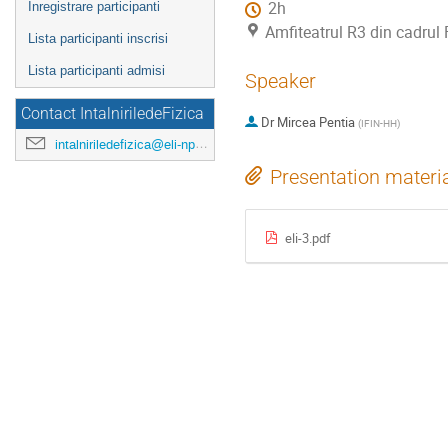
2h
Inregistrare participanti
Amfiteatrul R3 din cadrul 
Lista participanti inscrisi
Lista participanti admisi
Speaker
Contact IntalniriledeFizica
Dr
Mircea Pentia
(
IFIN-HH
)
intalniriledefizica@eli-np.ro
Presentation materi
eli-3.pdf