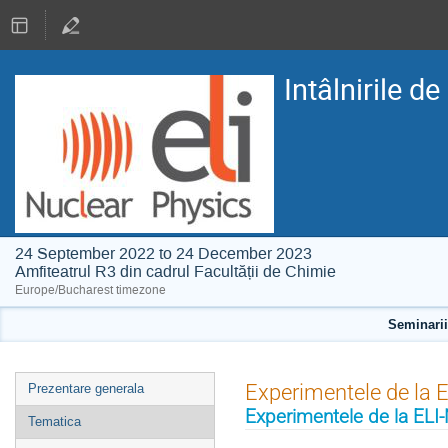
Intâlnirile d
24 September 2022 to 24 December 2023
Amfiteatrul R3 din cadrul Facultății de Chimie
Europe/Bucharest timezone
Seminarii 
Event
Experimentele de la 
Prezentare generala
menu
Experimentele de la ELI
Tematica