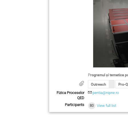
P
rogramul și tematica po
Outreach
Pro-
Fizica Proceselor
pentia@nipne.ro
QED
Participants
80
View full list